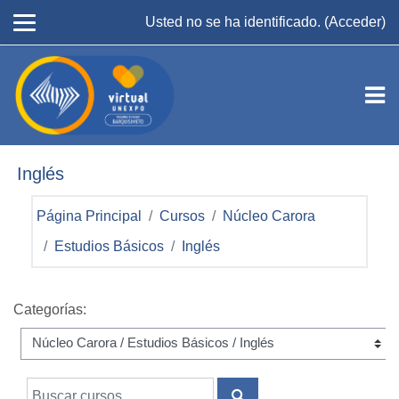
Salta al contenido principal
Usted no se ha identificado. (
Acceder
)
Inglés
Página Principal
Cursos
Núcleo Carora
Estudios Básicos
Inglés
Categorías:
Buscar cursos