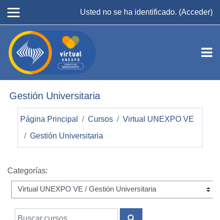
Salta al contenido principal
Usted no se ha identificado. (
Acceder
)
Gestión Universitaria
Página Principal
Cursos
Virtual UNEXPO VE
Gestión Universitaria
Categorías:
Buscar cursos