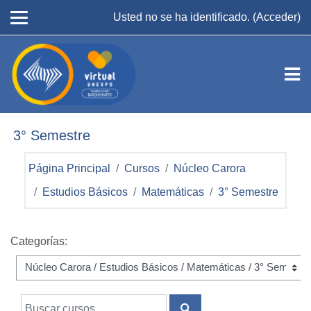
Salta al contenido principal
Usted no se ha identificado. (
Acceder
)
3° Semestre
Página Principal
Cursos
Núcleo Carora
Estudios Básicos
Matemáticas
3° Semestre
Categorías:
Buscar cursos